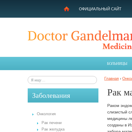
ОФИЦИАЛЬНЫЙ САЙТ
ЛЕЧЕНИЕ В ИЗРАИЛЕ
МОЯ ИСТОРИЯ
ЦЕЛЬ ПРОЕКТА
БОЛЬНИЦЫ
ПОЛУЧИТЕ КОНСУЛЬТАЦИЮ
ЗАБОЛЕВАНИЯ
Главная
›
Онко
СОВЕТЫ ГАНДЕЛЬМАНА
Рак м
Заболевания
Раком эндом
слизистый с
Онкология
медицины ле
Рак печени
созданы в И
Рак желудка
забора мате