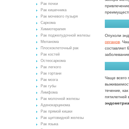
Рак почки
привлечение
Рак кишечника
преимущест
Рак мочевого пузыря
Саркома
Химиотерапия
Опухоли эн
Рак поджелудочной железы
органов
. Ча
Меланома
составляет 
Плоскоклеточный рак
заболевание
Рак костей
Остеосаркома
Рак легкого
Рак гортани
Чаще всего 
Рак мозга
выживаемост
Рак губы
течение, как
Лимфома
пятилетней
Рак молочной железы
эндометриа
Аденокарцинома
Рак прямой кишки
Рак щитовидной железы
Рак языка