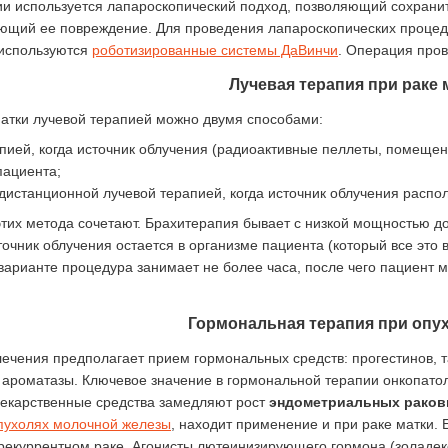
ии используется лапароскопический подход, позволяющий сохранит
щий ее повреждение. Для проведения лапароскопических процедур
) используются
роботизированные системы ДаВинчи
. Операция пров
Лучевая терапия при раке 
матки лучевой терапией можно двумя способами:
пией, когда источник облучения (радиоактивные пеллеты, помещен
пациента;
дистанционной лучевой терапией, когда источник облучения распол
этих метода сочетают. Брахитерапия бывает с низкой мощностью д
точник облучения остается в организме пациента (который все это 
варианте процедура занимает не более часа, после чего пациент м
Гормональная терапия при опу
лечения предполагает прием гормональных средств: прогестинов,
 ароматазы. Ключевое значение в гормональной терапии онкопато
лекарственные средства замедляют рост
эндометриальных раков
пухолях молочной железы
, находит применение и при раке матки.
 рекуррентном раке. Агонисты лютеинизирующего гормона (золадек