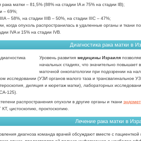
и рака матки – 81,5% (88% на стадии IA и 75% на стадии IB);
ии – 69%;
IIIA – 58%, на стадии IIIB – 50%, на стадии IIIС – 47%;
дии, когда опухоль распространилась в удаленные органы и ткани 
дии IVA и 15% на стадии IVB.
Диагностика рака матки в И
Уровень развития
медицины Израиля
позволяе
начальных стадиях, что значительно повышает в
маточной онкопатологии при подозрении на нал
вом исследовании (УЗИ органов малого таза и трансвагинальное У
стероскопия, диляция и кюретаж матки), лабораторных исследовани
СА-125).
степени распространения опухоли в другие органы и ткани
эндомет
Т КТ, цистоскопию, проктоскопию.
Лечение рака матки в Изр
овления диагноза команда врачей обсуждают вместе с пациенткой