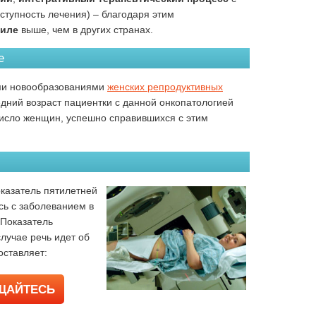
ступность лечения) – благодаря этим
аиле
выше, чем в других странах.
е
ми новообразованиями
женских репродуктивных
дний возраст пациентки с данной онкопатологией
 Число женщин, успешно справившихся с этим
оказатель пятилетней
сь с заболеванием в
 Показатель
лучае речь идет об
оставляет:
АЩАЙТЕСЬ