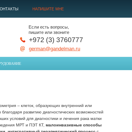
КОНТАКТЫ
НАПИШИТЕ МНЕ
Если есть вопросы,
пишите или звоните
+972 (3) 3760777
german@gandelman.ru
РУДОВАНИЕ
ометрия – клеток, образующих внутренний или
ы благодаря развитию диагностических возможностей
ших условий для диагностики и лечения рака матки
ведения МРТ и ПЭТ КТ,
малоинвазивные способы
пии
,
интегративный терапевтический процесс
с