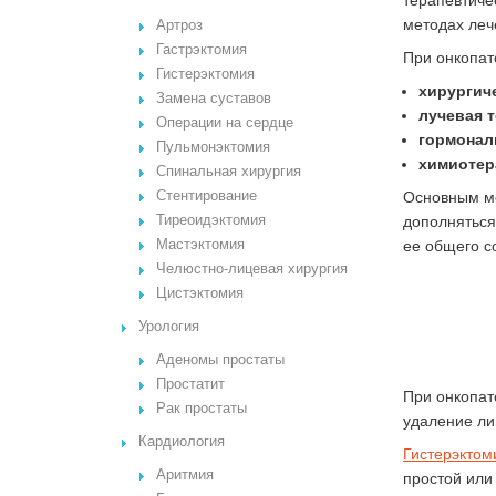
терапевтиче
методах леч
Артроз
Гастрэктомия
При онкопат
Гистерэктомия
хирургич
Замена суставов
лучевая 
Операции на сердце
гормонал
Пульмонэктомия
химиотер
Спинальная хирургия
Стентирование
Основным ме
Тиреоидэктомия
дополняться
Мастэктомия
ее общего с
Челюстно-лицевая хирургия
Цистэктомия
Урология
Аденомы простаты
Простатит
При онкопат
Рак простаты
удаление ли
Кардиология
Гистерэктом
Аритмия
простой или