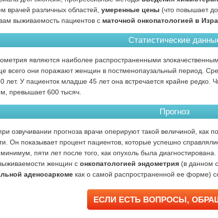
м врачей различных областей,
умеренные цены
(что повышает до
вам выживаемость пациентов с
маточной онкопатологией в Изр
Статистические данны
дометрия являются наиболее распространенными злокачественны
ще всего они поражают женщин в постменопаузальный период. Сре
60 лет. У пациенток младше 45 лет она встречается крайне редко.
м, превышает 600 тысяч.
Прогноз
при озвучивании прогноза врачи оперируют такой величиной, как п
и. Он показывает процент пациентов, которые успешно справляли
 минимум, пяти лет после того, как опухоль была диагностирована.
 выживаемости женщин с
онкопатологией эндометрия
(в данном с
льной аденосаркоме
как о самой распространенной ее форме) с
ЕСЛИ ЕСТЬ ВОПРОСЫ, ОБР