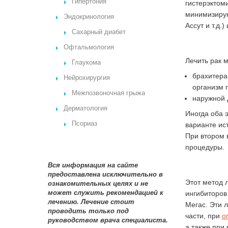
Гипертония
гистерэктом
минимизирую
Эндокринология
Ассут и т.д.
Сахарный диабет
Офтальмология
Лечить рак 
Глаукома
брахитера
Нейрохирургия
организм 
Межпозвоночная грыжа
наружной 
Дерматология
Иногда оба 
Псориаз
варианте ис
При втором 
процедуры.
Вся информация на сайте
предоставлена исключительно в
Этот метод 
ознакомительных целях и не
может служить рекомендацией к
ингибиторов
лечению. Лечение стоит
Мегас. Эти 
проводить только под
части, при
о
руководством врача специалиста.
а также при