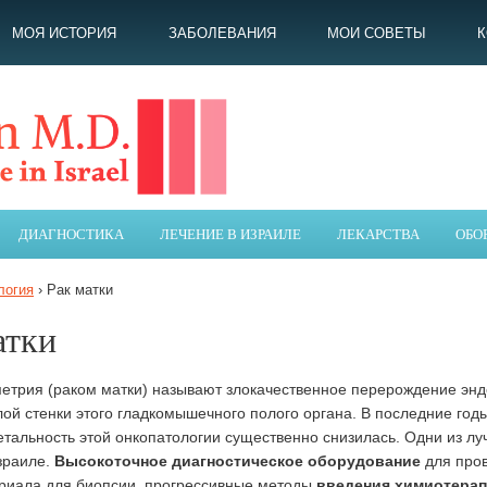
МОЯ ИСТОРИЯ
ЗАБОЛЕВАНИЯ
МОИ СОВЕТЫ
ДИАГНОСТИКА
ЛЕЧЕНИЕ В ИЗРАИЛЕ
ЛЕКАРСТВА
ОБО
логия
›
Рак матки
атки
етрия (раком матки) называют злокачественное перерождение энд
лой стенки этого гладкомышечного полого органа. В последние год
тальность этой онкопатологии существенно снизилась. Одни из луч
зраиле.
Высокоточное диагностическое оборудование
для про
риала для биопсии, прогрессивные методы
введения химиотера