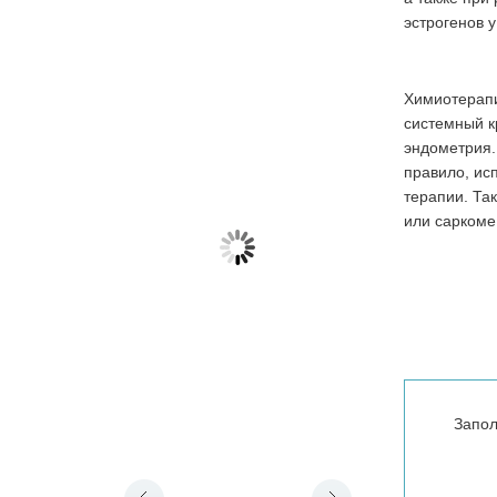
эстрогенов 
Медицинский центр
Клиника «Ас
«Шибо» (Тель-а-Шомер)
Химиотерапи
системный к
эндометрия.
правило, ис
терапии. Та
или саркоме
Оптимальный вариант лечения в
Мне часто прих
Израиле – лечение на базе
в Израиле паци
крупного государственного
постсоветского
медицинского центра. Именно
приехавших сюд
эти учреждения получают
чтобы пройти х
лучшее финансирование, имеют
операцию. Стои
[…]
Запол
Подробнее
Под