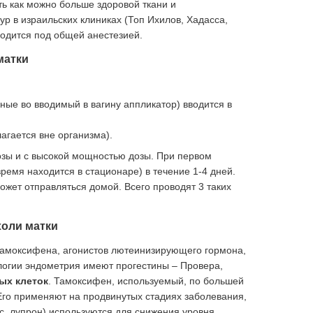
ь как можно больше здоровой ткани и
 в израильских клиниках (Топ Ихилов, Хадасса,
одится под общей анестезией.
матки
ные во вводимый в вагину аппликатор) вводится в
агается вне организма).
озы и с высокой мощностью дозы. При первом
время находится в стационаре) в течение 1-4 дней.
ожет отправляться домой. Всего проводят 3 таких
холи матки
 тамоксифена, агонистов лютеинизирующего гормона,
логии эндометрия имеют прогестины – Провера,
ых клеток
. Тамоксифен, используемый, по большей
 Его применяют на продвинутых стадиях заболевания,
с, лупрон) используются для снижения уровня