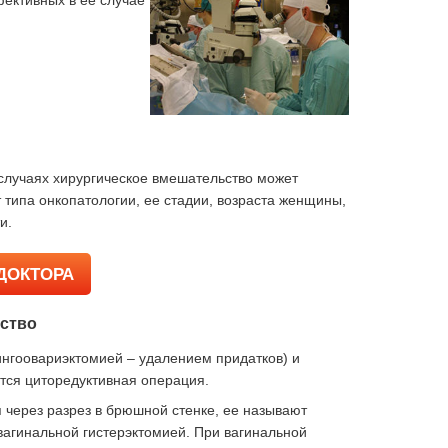
ективных в ее случае
случаях хирургическое вмешательство может
 типа онкопатологии, ее стадии, возраста женщины,
и.
ДОКТОРА
ство
ингоовариэктомией – удалением придатков) и
тся циторедуктивная операция.
 через разрез в брюшной стенке, ее называют
 вагинальной гистерэктомией. При вагинальной