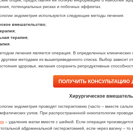
ские опции, предоставляя ей полную информацию о наиболее эфф
ения, потенциальных рисках и побочных эффектах.
ологии эндометрия используются следующие методы лечения:
еское вмешательство
;
терапия
;
ьная терапия
;
апия
.
тодом лечения является операция. В определенных клинических 
 другими методами из вышеприведенного списка. Выбор зависит от
остояния здоровья, желания сохранить репродуктивные способност
ПОЛУЧИТЬ КОНСУЛЬТАЦИЮ 
Хирургическое вмешатель
ологии эндометрия проводят гистерэктомию (часто – вместе сальп
мфатических узлов. При распространенной онкопатологии проводи
ия
– удаление матки вместе с шейкой. Если операция производится
 тотальной абдоминальной гистерэктомией, если через вагину – то