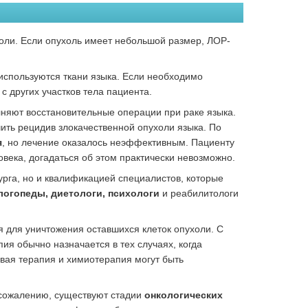
оли. Если опухоль имеет небольшой размер, ЛОР-
 используются ткани языка. Если необходимо
 других участков тела пациента.
лняют восстановительные операции при раке языка.
ить рецидив злокачественной опухоли языка. По
я
, но лечение оказалось неэффективным. Пациенту
овека, догадаться об этом практически невозможно.
урга, но и квалификацией специалистов, которые
огопеды, диетологи, психологи
и реабилитологи
я для уничтожения оставшихся клеток опухоли. С
я обычно назначается в тех случаях, когда
евая терапия и химиотерапия могут быть
 сожалению, существуют стадии
онкологических