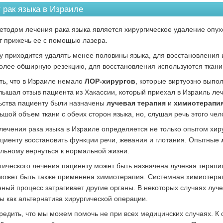
т рак языка в Израиле
тодом лечения рака языка является хирургическое удаление опух
т прижечь ее с помощью лазера.
гу приходится удалять менее половины языка, для восстановления
олее обширную резекцию, для восстановления используются ткани с
ть, что в Израиле немало
ЛОР-хирургов
, которые виртуозно выпо
лышал отзыв пациента из Хакассии, который приехал в Израиль леч
ьства пациенту были назначены
лучевая терапия
и
химиотерапи
ьшой объем ткани с обеих сторон языка, но, слушая речь этого чел
лечения рака языка в Израиле определяется не только опытом хир
циенту восстановить функции речи, жевания и глотания. Опытные
л
льному вернуться к нормальной жизни.
гического лечения пациенту может быть назначена лучевая терапи
может быть также применена химиотерапия. Системная химиотерапи
нный процесс затрагивает другие органы. В некоторых случаях луч
ы как альтернатива хирургической операции.
редить, что мы можем помочь не при всех медицинских случаях. К