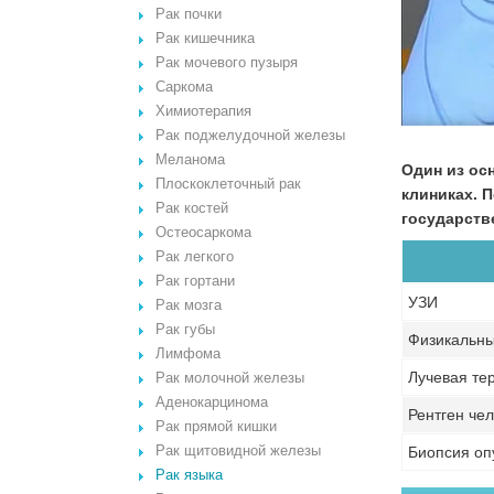
Рак почки
Рак кишечника
Рак мочевого пузыря
Саркома
Химиотерапия
Рак поджелудочной железы
Меланома
Один из ос
Плоскоклеточный рак
клиниках. 
Рак костей
государств
Остеосаркома
Рак легкого
Рак гортани
УЗИ
Рак мозга
Рак губы
Физикальны
Лимфома
Лучевая те
Рак молочной железы
Аденокарцинома
Рентген че
Рак прямой кишки
Рак щитовидной железы
Биопсия оп
Рак языка