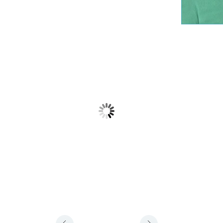
Медицинский центр
Клиника «Ас
«Шибо» (Тель-а-Шомер)
Оптимальный вариант лечения в
Мне часто прих
Израиле – лечение на базе
в Израиле паци
крупного государственного
постсоветского
медицинского центра. Именно
приехавших сюд
эти учреждения получают
чтобы пройти х
лучшее финансирование, имеют
операцию. Стои
[…]
Подробнее
Под