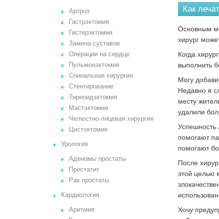
Как леча
Артроз
Гастрэктомия
Основным ме
Гистерэктомия
хирург може
Замена суставов
Когда хирур
Операции на сердце
выполнить б
Пульмонэктомия
Спинальная хирургия
Могу добави
Стентирование
Недавно я с
Тиреоидэктомия
месту жител
Мастэктомия
удалили бол
Челюстно-лицевая хирургия
Успешность 
Цистэктомия
помогают па
Урология
помогают бо
Аденомы простаты
После хирур
Простатит
этой целью 
Рак простаты
злокачестве
использован
Кардиология
Хочу предуп
Аритмия