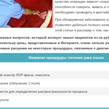
качества операции зависит сохра
способности говорить, жевать и г
необходимо проводить в кратчайши
При обнаружении заболевания на
позволяет добиться полного изле
этой статье я расскажу о том, ка
новных вопросов, который волнует наших пациентов из-за ру
Поскольку цены, представленные в Интернете, очень сильно 
енные расценки на некоторые процедуры, связанные с диагнос
Название процедуры лечения рака языка
й осмотр ЛОР-врача, онколога
рапия (облучение 1 поля)
люсти для определения распространенности процесса
ухоли