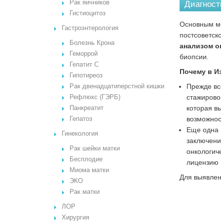
Рак яичников
Диагност
Гистиоцитоз
Основным ме
Гастроэнтерология
постсоветск
Болезнь Крона
анализом о
Геморрой
биопсии.
Гепатит С
Почему в И
Гипотиреоз
Прежде вс
Рак двенадцатиперстной кишки
стажирово
Рефлюкс (ГЭРБ)
которая в
Панкреатит
возможнос
Гепатоз
Еще одна 
Гинекология
заключени
Рак шейки матки
онкологич
Бесплодие
лицензию 
Миома матки
Для выявлен
ЭКО
Рак матки
ЛОР
Хирургия