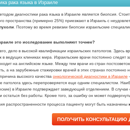
ика рака языка в Израиле
тодом диагностики рака языка в Израиле является биопсия. Стоит 
ого пространства (примерно 25%) приезжают в Израиль с неудов
пухоли
. Поэтому во время ревизии биопсии израильские специали
зраиле это исследование выполняют точнее?
его, дело в высокой квалификации израильских патологов. Здесь 
к в ведущих клиниках мира. Израильские врачи постоянно следят з
ыходит на английском языке. Между тем врачи из стран постсоветск
ть, а на зарубежные стажировки врачей в этих странах постоянно н
причина высокого качества
онкологической диагностики в Израиле
–
е патолога здесь перепроверяется еще одним специалистом. Наиб
еские) в Израиле подтверждает заведующий отделением. В случае о
и остаться без работы. Кроме того, за ошибку он может подвергнут
ия распространенности процесса пациенту могут быть назначены
ПОЛУЧИТЬ КОНСУЛЬТАЦИЮ 