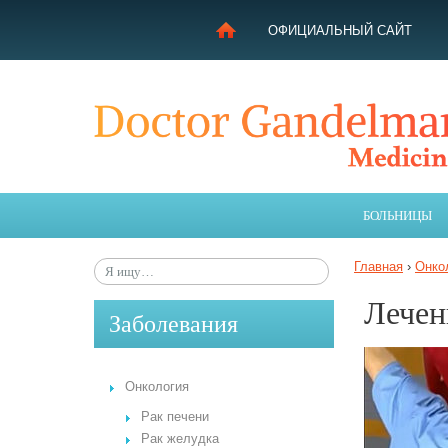
ОФИЦИАЛЬНЫЙ САЙТ
ЛЕЧЕНИЕ В ИЗРАИЛЕ
МОЯ ИСТОРИЯ
ЦЕЛЬ ПРОЕКТА
БОЛЬНИЦЫ
ПОЛУЧИТЕ КОНСУЛЬТАЦИЮ
ЗАБОЛЕВАНИЯ
Главная
›
Онко
СОВЕТЫ ГАНДЕЛЬМАНА
Лечен
Заболевания
Онкология
Рак печени
Рак желудка