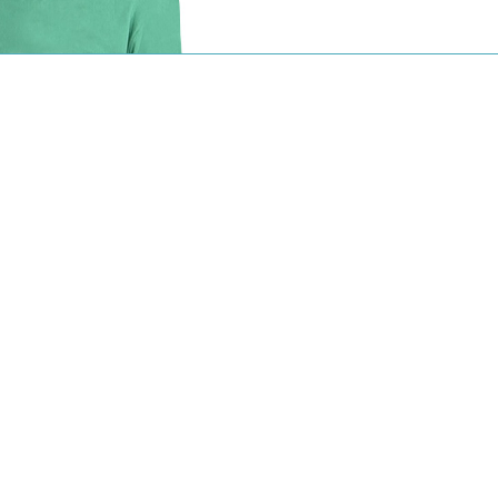
сута»
Медицинский центр
«Ихилов»
одится встречать
Если вы решили лечиться в
ентов из стран
Израиле, лучший вариант –
 пространства,
лечение на базе крупного
а для того,
государственного медицинского
ирургическую
центра Ихилов. Там вы сможете
т […]
[…]
робнее
Подробнее