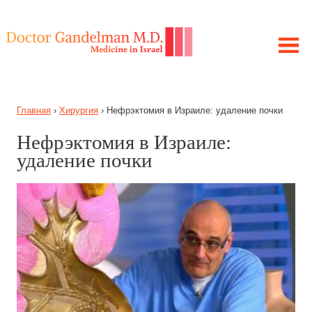
ЛЕЧЕНИЕ В ИЗРАИЛЕ
Главная
›
Хирургия
›
Нефрэктомия в Израиле: удаление почки
МОЯ ИСТОРИЯ
ЦЕЛЬ ПРОЕКТА
Нефрэктомия в Израиле:
ПОЛУЧИТЕ КОНСУЛЬТАЦИЮ
удаление почки
ЗАБОЛЕВАНИЯ
СОВЕТЫ ГАНДЕЛЬМАНА