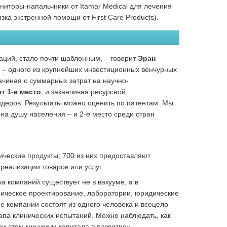
ниторы-напальчники от Itamar Medical для лечения
зка экстренной помощи от First Care Products).
аций, стало почти шаблонным, – говорит
Эран
– одного из крупнейших инвестиционных венчурных
ачиная с суммарных затрат на научно-
т 1-е место
, и заканчивая ресурсной
деров. Результаты можно оценить по патентам. Мы
на душу населения – и 2-е место среди стран
ческие продукты; 700 из них предоставляют
реализации товаров или услуг.
а компаний существует не в вакууме, а в
хническое проектирование, лаборатории, юридические
е компании состоят из одного человека и всецело
тапа клинических испытаний. Можно наблюдать, как
ри этом минимум капитала в развитие».