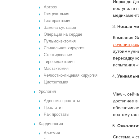
Йорка до Дю
Артроз
поступил в 
Гастрэктомия
медикамент
Гистерэктомия
Новые ме
Замена суставов
Операции на сердце
Компания Ga
Пульмонэктомия
лечения рак
Спинальная хирургия
аутоиммунны
Стентирование
пересадку к
Тиреоидэктомия
испытания «
Мастэктомия
Челюстно-лицевая хирургия
Уникальн
Цистэктомия
Урология
View», сейч
доступнее в
Аденомы простаты
обеспечивае
Простатит
поэтому гас
Рак простаты
Кардиология
Онкологич
Аритмия
Система «Ic