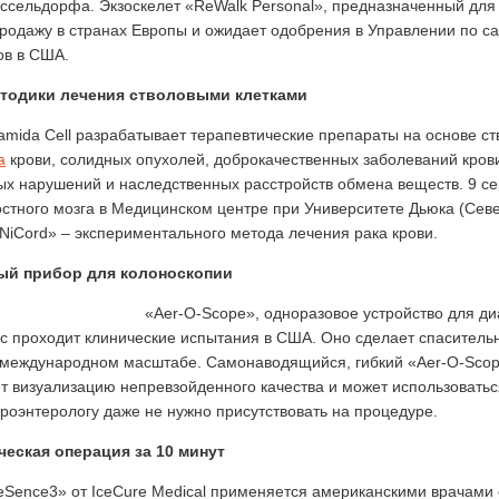
ссельдорфа. Экзоскелет «ReWalk Personal», предназначенный для
продажу в странах Европы и ожидает одобрения в Управлении по са
ов в США.
тодики лечения стволовыми клетками
mida Cell разрабатывает терапевтические препараты на основе ст
а
крови, солидных опухолей, доброкачественных заболеваний крови
х нарушений и наследственных расстройств обмена веществ. 9 с
остного мозга в Медицинском центре при Университете Дьюка (Север
NiCord» – экспериментального метода лечения рака крови.
ый прибор для колоноскопии
«Aer-O-Scope», одноразовое устройство для ди
ас проходит клинические испытания в США. Оно сделает спаситель
 международном масштабе. Самонаводящийся, гибкий «Aer-O-Scope
т визуализацию непревзойденного качества и может использовать
троэнтерологу даже не нужно присутствовать на процедуре.
еская операция за 10 минут
eSence3» от IceCure Medical применяется американскими врачами с