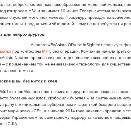
ляют доброкачественные новообразования молочной железы, прон
под контролем УЗИ и занимает 10 минут. Теперь система тестируе
нных опухолей молочной железы. Процедуру проводят во врачебно
пациент может подняться и уйти домой – ему не потребуется ни ре
ат для нейрохирургов
Аппарат «ExAblate OR» от InSightec использует ф
матки
под контролем
МРТ
, без операции. Компания начала третью
xAblate Neuro», предназначенного для лечения эссенциального тр
а – с применением той же неинвазивной технологии для существен
 головного мозга.
еские швы без ниток и клея
eld1» от IonMed позволяет сшивать хирургические разрезы с пом
есто болезненных швов, скобок или биоклея – за считанные минуты
я рану с минимальным рубцеванием и гарантией быстрого выздор
учит маркировку «CE», а в начале 2014 года начались продажи в с
верки Управлением по санитарному надзору за качеством пищевых
ов в США.