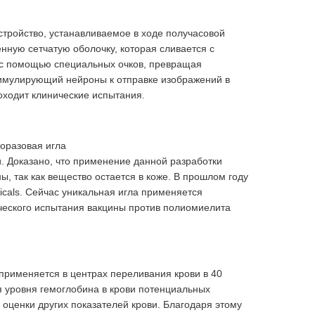
устройство, устанавливаемое в ходе получасовой
енную сетчатую оболочку, которая сливается с
я с помощью специальных очков, превращая
тимулирующий нейроны к отправке изображений в
оходит клинические испытания.
норазовая игла
. Доказано, что применение данной разработки
 так как вещество остается в коже. В прошлом году
icals. Сейчас уникальная игла применяется
ческого испытания вакцины против полиомиелита
рименяется в центрах переливания крови в 40
я уровня гемоглобина в крови потенциальных
 оценки других показателей крови. Благодаря этому