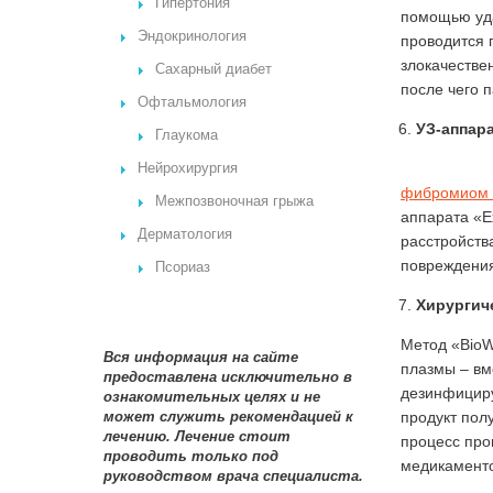
Гипертония
помощью уда
Эндокринология
проводится 
злокачестве
Сахарный диабет
после чего 
Офтальмология
УЗ-аппар
Глаукома
Нейрохирургия
фибромиом 
Межпозвоночная грыжа
аппарата «E
Дерматология
расстройств
повреждения
Псориаз
Хирургич
Метод «BioW
Вся информация на сайте
плазмы – вм
предоставлена исключительно в
дезинфициру
ознакомительных целях и не
может служить рекомендацией к
продукт пол
лечению. Лечение стоит
процесс про
проводить только под
медикамент
руководством врача специалиста.