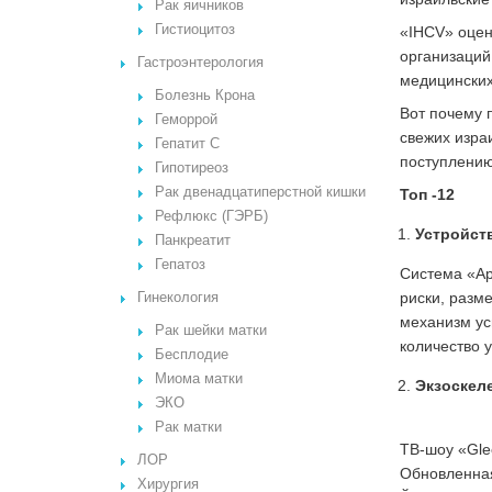
Рак яичников
Гистиоцитоз
«IHCV» оцен
организаций
Гастроэнтерология
медицинских
Болезнь Крона
Вот почему 
Геморрой
свежих изра
Гепатит С
поступлению
Гипотиреоз
Рак двенадцатиперстной кишки
Топ -12
Рефлюкс (ГЭРБ)
Устройст
Панкреатит
Гепатоз
Система «Ap
риски, разм
Гинекология
механизм ус
Рак шейки матки
количество у
Бесплодие
Миома матки
Экзоскел
ЭКО
Рак матки
ТВ-шоу «Gle
ЛОР
Обновленная
Хирургия