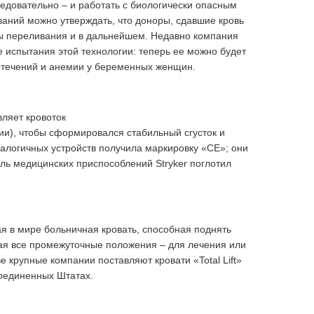
следовательно – и работать с биологически опасным
аний можно утверждать, что доноры, сдавшие кровь
ы переливания и в дальнейшем. Недавно компания
 испытания этой технологии: теперь ее можно будет
отечений и анемии у беременных женщин.
вляет кровоток
ии), чтобы сформировался стабильный сгусток и
алогичных устройств получила маркировку «CE»; они
ль медицинских приспособлений Stryker поглотил
нная в мире больничная кровать, способная поднять
ая все промежуточные положения – для лечения или
крупные компании поставляют кровати «Total Lift»
Соединенных Штатах.