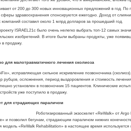
ивает от 200 до 300 новых инновационных предложений в год. По п
 сферы здравоохранения спонсируются ежегодно. Доход от слияни
 компаний составил около 1 млрд долларов за прошедший год.
проекту ISRAEL21c было очень нелегко выбрать топ-12 самых знач
ильских изобретений. В итоге были выбраны продукты, уже появив
 в продажу.
во для малотравматичного лечения сколиоза
iFix», исправляющая сильное искривление позвоночника (сколиоз)
ер рубцов, осложнения, период выздоровления и стоимость лечен
пешно установлен в позвоночник 15 пациентов. Клинические испыт
стройств уже поступило в продажу.
ет для страдающих параличом
Роботизированный экзоскелет «ReWalk» от Argo 
e» и позволил бегунам, страдающим параличом нижних конечносте
 модель «ReWalk Rehabilitation» в настоящее время используется