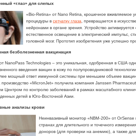
енный «глаз» для слепых
сута»
Медицинский центр
«Bio-Retina» от Nano Retina, крошечное вживляемое 
«Ихилов»
процедуры в
сетчатку глаза
, превращается в искусств
нейронами в органе зрения. Устройство активируетс
естественное освещение в электрический импульс, с
головной мозг. Прототип изобретения уже успешно пр
ная безболезненная вакцинация
 от NanoPass Technologies – это уникальная, одобренная в США од
одится встречать
Если вы решили лечиться в
зненного введения вакцин в кожу по полупроводниковой технологии
ентов из стран
Израиле, лучший вариант –
лее мощный ответ иммунной системы при меньшем объеме вакцины,
 пространства,
лечение на базе крупного
 производство «MicronJet» получила компания Janssen Pharmaceut
а для того,
государственного медицинского
м Центром по контролю заболеваний в рамках масштабного клини
ирургическую
центра Ихилов. Там вы сможете
денных детей в Юго-Восточной Азии.
т […]
[…]
вные анализы крови
Неинвазивный монитор «NBM-200» от OrSense п
робнее
Подробнее
странах для длительного и точечного измерени
доноров (для проверки на анемию), а также для