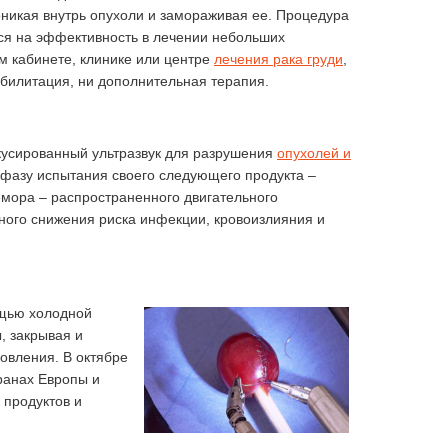
икая внутрь опухоли и замораживая ее. Процедура
тся на эффективность в лечении небольших
м кабинете, клинике или центре
лечения рака груди
,
абилитация, ни дополнительная терапия.
окусированный ультразвук для разрушения
опухолей и
 фазу испытания своего следующего продукта –
емора – распространенного двигательного
ного снижения риска инфекции, кровоизлияния и
ощью холодной
, закрывая и
овления. В октябре
транах Европы и
 продуктов и