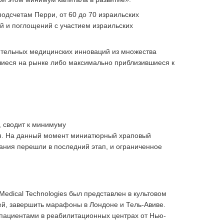
одсчетам Перри, от 60 до 70 израильских
й и поглощений с участием израильских
ительных медицинских инноваций из множества
шиеся на рынке либо максимально приблизившиеся к
, сводит к минимуму
ия. На данный момент миниатюрный храповый
ания перешли в последний этап, и ограниченное
Medical Technologies был представлен в культовом
й, завершить марафоны в Лондоне и Тель-Авиве.
 пациентами в реабилитационных центрах от Нью-