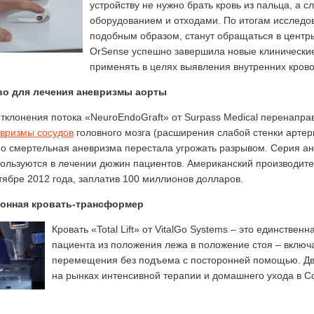
устройству не нужно брать кровь из пальца, а 
оборудованием и отходами. По итогам исследов
подобным образом, станут обращаться в центр
OrSense успешно завершила новые клинические
применять в целях выявления внутренних кров
во для лечения аневризмы аорты
отклонения потока «NeuroEndoGraft» от Surpass Medical перенапра
вризмы сосудов
головного мозга (расширения слабой стенки артер
о смертельная аневризма перестала угрожать разрывом. Серия ан
ользуются в лечении дюжин пациентов. Американский производите
ктябре 2012 года, заплатив 100 миллионов долларов.
онная кровать-трансформер
Кровать «Total Lift» от VitalGo Systems – это единстве
пациента из положения лежа в положение стоя – включ
перемещения без подъема с посторонней помощью. Две 
на рынках интенсивной терапии и домашнего ухода в 