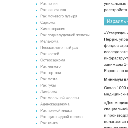
уникальные 
Рак почки
расстройств 
Рак кишечника
Рак мочевого пузыря
Израиль 
Саркома
Химиотерапия
«Утверждени
Рак поджелудочной железы
Перри
, упр
Меланома
фондов стра
Плоскоклеточный рак
исследовате
Рак костей
инфраструкт
Остеосаркома
занимаем 1-
Рак легкого
Европы по к
Рак гортани
Минимум вл
Рак мозга
Рак губы
Около 1000 
Лимфома
медицинские
Рак молочной железы
«Для медико
Аденокарцинома
специальной
Рак прямой кишки
и производс
Рак щитовидной железы
полагаются 
Рак языка
израильские