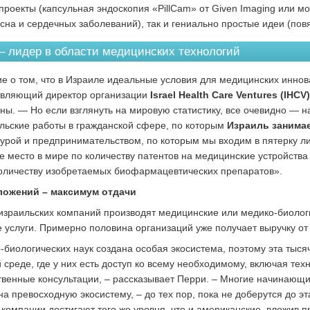
проекты (капсульная эндоскопия «PillCam» от Given Imaging или мо
сна и сердечных заболеваний), так и гениально простые идеи (повя
– лидер в области медицинских технологий
е о том, что в Израиле идеальные условия для медицинских иннов
авляющий директор организации
Israel Health Care Ventures (IHCV)
ны. — Но если взглянуть на мировую статистику, все очевидно — н
льские работы в гражданской сфере, по которым
Израиль занимае
урой и предпринимательством, по которым мы входим в пятерку ли
е место в мире по количеству патентов на медицинские устройства 
оличеству изобретаемых биофармацевтических препаратов».
ожений – максимум отдачи
израильских компаний производят медицинские или медико-биологи
 услуги. Примерно половина организаций уже получает выручку от 
-биологических наук создана особая экосистема, поэтому эта тысяч
 среде, где у них есть доступ ко всему необходимому, включая те
твенные консультации, – рассказывает Перри. – Многие начинающи
на превосходную экосистему, – до тех пор, пока не доберутся до э
 компании достигают того же уровня, что и американские, вложив п