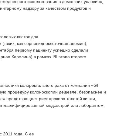
 ежедневного использования в домашних условиях,
нитарному надзору за качеством продуктов и
воловых клеток для
 (таких, как серповидноклеточная анемия),
ентября первому пациенту успешно сделали
ная Каролина) в рамках I/II этапа второго
агностики колоректального рака от компании «GI
ную процедуру колоноскопии дешевле, безопаснее и
» предотвращает риск прокола толстой кишки,
ся квалифицированной медсестрой или лаборантом,
 2011 года. С ее