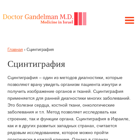
ЛЕЧЕНИЕ В ИЗРАИЛЕ
Главная
›
Сцинтиграфия
МОЯ ИСТОРИЯ
ЦЕЛЬ ПРОЕКТА
Сцинтиграфия
ПОЛУЧИТЕ КОНСУЛЬТАЦИЮ
ЗАБОЛЕВАНИЯ
Сцинтиграфия – один из методов диагностики, которые
позволяют врачу увидеть организм пациента изнутри и
СОВЕТЫ ГАНДЕЛЬМАНА
получить изображение органов и тканей. Сцинтиграфия
применяется для ранней диагностики многих заболеваний.
Это болезни сердца, костной ткани, онкологические
заболевания и т.п. Метод позволяет исследовать как
строение, так и функции органа. Сцинтиграфия в Израиле,
как и в других развитых западных странах, считается
рядовым исследованием, которое можно пройти
практически в каждой клинике. Однако в странах