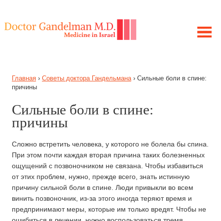
ЛЕЧЕНИЕ В ИЗРАИЛЕ
Главная
›
Советы доктора Гандельмана
›
Сильные боли в спине:
МОЯ ИСТОРИЯ
причины
ЦЕЛЬ ПРОЕКТА
Сильные боли в спине:
ПОЛУЧИТЕ КОНСУЛЬТАЦИЮ
причины
ЗАБОЛЕВАНИЯ
СОВЕТЫ ГАНДЕЛЬМАНА
Сложно встретить человека, у которого не болела бы спина.
При этом почти каждая вторая причина таких болезненных
ощущений с позвоночником не связана. Чтобы избавиться
от этих проблем, нужно, прежде всего, знать истинную
причину сильной боли в спине. Люди привыкли во всем
винить позвоночник, из-за этого иногда теряют время и
предпринимают меры, которые им только вредят. Чтобы не
ошибиться в лечении, нужно воспользоваться тремя