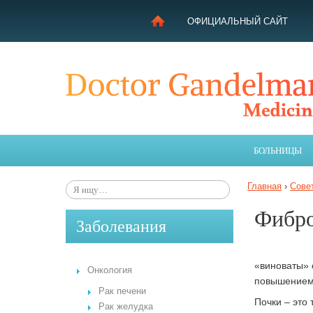
ОФИЦИАЛЬНЫЙ САЙТ
ЛЕЧЕНИЕ В ИЗРАИЛЕ
МОЯ ИСТОРИЯ
ЦЕЛЬ ПРОЕКТА
БОЛЬНИЦЫ
ПОЛУЧИТЕ КОНСУЛЬТАЦИЮ
ЗАБОЛЕВАНИЯ
Главная
›
Сове
СОВЕТЫ ГАНДЕЛЬМАНА
Фибро
Заболевания
«виноваты» 
Онкология
повышением 
Рак печени
Почки – это
Рак желудка