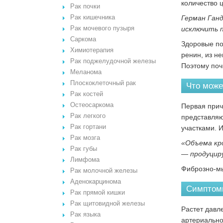
количество 
Рак почки
Рак кишечника
Герман Ганд
Рак мочевого пузыря
исключить п
Саркома
Здоровые по
Химиотерапия
ренин, из н
Рак поджелудочной железы
Поэтому поч
Меланома
Плоскоклеточный рак
Что може
Рак костей
Остеосаркома
Первая прич
Рак легкого
представляю
Рак гортани
участками. И
Рак мозга
«Объема кро
Рак губы
— продуцир
Лимфома
Фиброзно-мы
Рак молочной железы
Аденокарцинома
Симптом
Рак прямой кишки
Рак щитовидной железы
Растет давл
Рак языка
артериально