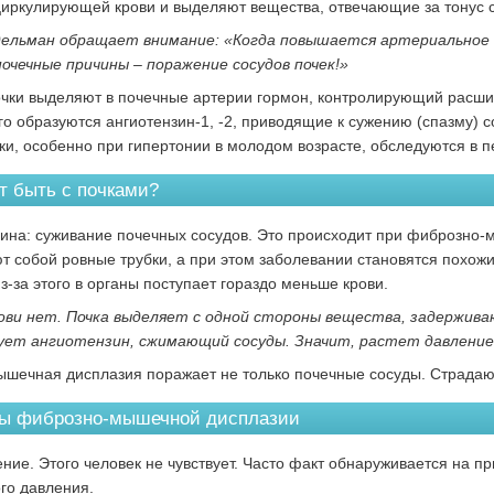
циркулирующей крови и выделяют вещества, отвечающие за тонус с
ельман обращает внимание: «Когда повышается артериальное д
очечные причины – поражение сосудов почек!»
чки выделяют в почечные артерии гормон, контролирующий расши
его образуются ангиотензин-1, -2, приводящие к сужению (спазму) 
ки, особенно при гипертонии в молодом возрасте, обследуются в п
т быть с почками?
ина: суживание почечных сосудов. Это происходит при фиброзно
т собой ровные трубки, а при этом заболевании становятся похож
з-за этого в органы поступает гораздо меньше крови.
ви нет. Почка выделяет с одной стороны вещества, задерживаю
ует ангиотензин, сжимающий сосуды. Значит, растет давление»
шечная дисплазия поражает не только почечные сосуды. Страдают
ы фиброзно-мышечной дисплазии
ение. Этого человек не чувствует. Часто факт обнаруживается на 
го давления.