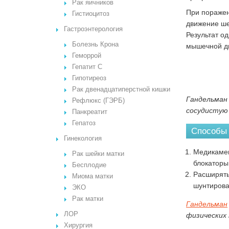
Рак яичников
При поражен
Гистиоцитоз
движение ше
Гастроэнтерология
Результат о
Болезнь Крона
мышечной ди
Геморрой
Гепатит С
Гипотиреоз
Рак двенадцатиперстной кишки
Гандельман 
Рефлюкс (ГЭРБ)
сосудистую
Панкреатит
Гепатоз
Способы
Гинекология
Медикамен
Рак шейки матки
блокаторы
Бесплодие
Расширять
Миома матки
шунтирова
ЭКО
Рак матки
Гандельман
ЛОР
физических 
Хирургия