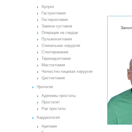
Артроз
Гастрэктомия
Гистерэктомия
Замена суставов
Запол
Операции на сердце
Пульмонэктомия
Спинальная хирургия
Стентирование
Тиреоидэктомия
Мастэктомия
Челюстно-лицевая хирургия
Цистэктомия
Урология
Аденомы простаты
Простатит
Рак простаты
Кардиология
Аритмия