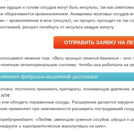
ии идущих к голове сосудов могут быть инсульты, так как симптом
и оборачивается кровоизлиянием. Аневризмы мозговых сосудов иног
дин – кровоизлияние в мозг (инсульт), но процесс проходит не так
сплазией, рискуют погибнуть от инсульта каждую минуту.
ОТПРАВИТЬ ЗАЯВКУ НА Л
описывает лечение так: «Весь принцип лечения давления – это
 почечную гепаторенальную систему. Чтобы она работала на пр
 лечения фиброзно-мышечной дисплазии
тозно: постоянно принимать препараты, понижающие давление, в
 АПФ.
 или обходить пораженные сосуды. Расширение делается хирурги
ние применяют при невозможности расширить пострадавший сосу
предупреждает: «Людям, имеющим сужение сосудов, идущих к 
нагрузок и хиропрактические манипуляции на шее».