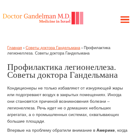
ЛЕЧЕНИЕ В ИЗРАИЛЕ
Главная
›
Советы доктора Гандельмана
›
Профилактика
МОЯ ИСТОРИЯ
легионеллеза. Советы доктора Гандельмана
ЦЕЛЬ ПРОЕКТА
Профилактика легионеллеза.
ПОЛУЧИТЕ КОНСУЛЬТАЦИЮ
Советы доктора Гандельмана
ЗАБОЛЕВАНИЯ
СОВЕТЫ ГАНДЕЛЬМАНА
Кондиционеры не только избавляют от изнуряющей жары
или подогревают воздух в закрытых помещениях. Иногда
они становятся причиной возникновения болезни –
легионеллеза. Речь идет не о домашних небольших
агрегатах, а о промышленных системах, охватывающих
большие площади.
Впервые на проблему обратили внимание в
Америке
, когда