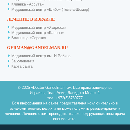
Клиника «Ассута»
Медицинский центр «Шибо» (Тель-а-Шомер)
ЛЕЧЕНИЕ В ИЗРАИЛЕ
Медицинский центр «Хадасса»
Медицинский центр «Каплан»
Больница «Сорока»
GERMAN@GANDELMAN.RU
Медицинский центр им. И.Рабина
Заболевания
Карта сайта
© 2025 «Doctor-Gandelman.ru». Все права защищены.
Израиль, Тель-Авив, Давид ха-Мелех 1
тел. +972(3)3760777
Вся информация на сайте предоставлена исключительно в
ознакомительных целях и не может служить рекомендацией к
лечению. Лечение стоит проводить только под руководством врача
специалиста.