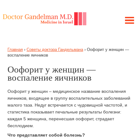
ЛЕЧЕНИЕ В ИЗРАИЛЕ
Главная
›
Советы доктора Гандельмана
›
Оофорит у женщин —
МОЯ ИСТОРИЯ
воспаление яичников
ЦЕЛЬ ПРОЕКТА
Оофорит у женщин —
ПОЛУЧИТЕ КОНСУЛЬТАЦИЮ
воспаление яичников
ЗАБОЛЕВАНИЯ
СОВЕТЫ ГАНДЕЛЬМАНА
Оофорит у женщин – медицинское название воспаления
яичников, входящее в группу воспалительных заболеваний
малого таза. Недуг встречается с чудовищной частотой, и
статистика показывает печальные результаты болезни:
каждая 5 женщина, перенесшая оофорит, страдает
бесплодием.
Что представляет собой болезнь?