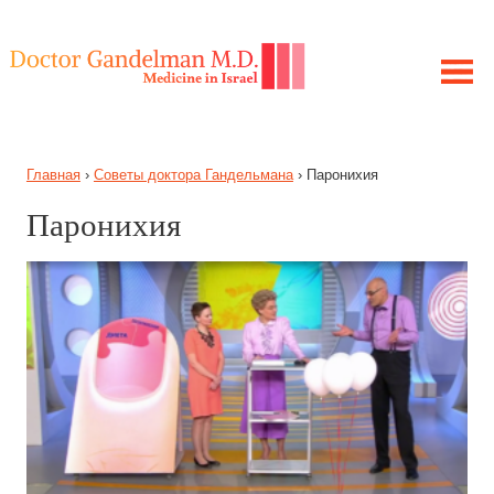
ЛЕЧЕНИЕ В ИЗРАИЛЕ
Главная
›
Советы доктора Гандельмана
›
Паронихия
МОЯ ИСТОРИЯ
ЦЕЛЬ ПРОЕКТА
Паронихия
ПОЛУЧИТЕ КОНСУЛЬТАЦИЮ
ЗАБОЛЕВАНИЯ
СОВЕТЫ ГАНДЕЛЬМАНА