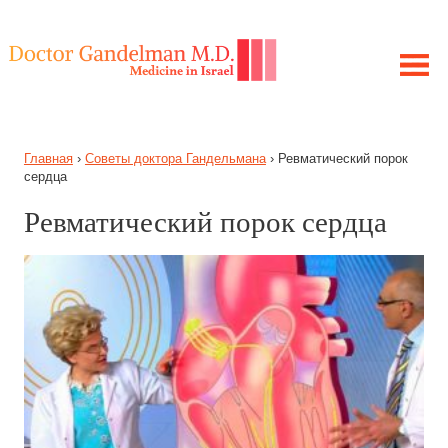
ЛЕЧЕНИЕ В ИЗРАИЛЕ
Главная
›
Советы доктора Гандельмана
›
Ревматический порок
МОЯ ИСТОРИЯ
сердца
ЦЕЛЬ ПРОЕКТА
Ревматический порок сердца
ПОЛУЧИТЕ КОНСУЛЬТАЦИЮ
ЗАБОЛЕВАНИЯ
СОВЕТЫ ГАНДЕЛЬМАНА