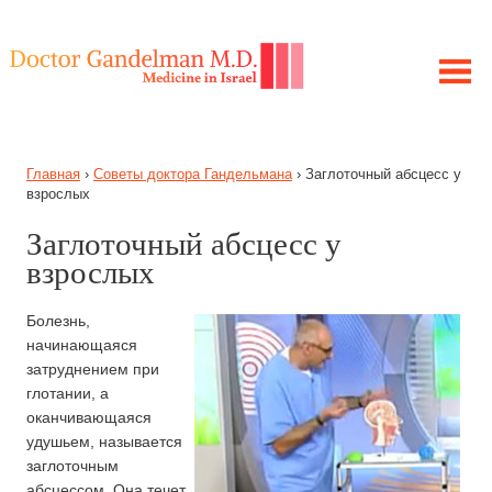
ЛЕЧЕНИЕ В ИЗРАИЛЕ
Главная
›
Советы доктора Гандельмана
›
Заглоточный абсцесс у
МОЯ ИСТОРИЯ
взрослых
ЦЕЛЬ ПРОЕКТА
Заглоточный абсцесс у
ПОЛУЧИТЕ КОНСУЛЬТАЦИЮ
взрослых
ЗАБОЛЕВАНИЯ
СОВЕТЫ ГАНДЕЛЬМАНА
Болезнь,
начинающаяся
затруднением при
глотании, а
оканчивающаяся
удушьем, называется
заглоточным
абсцессом. Она течет