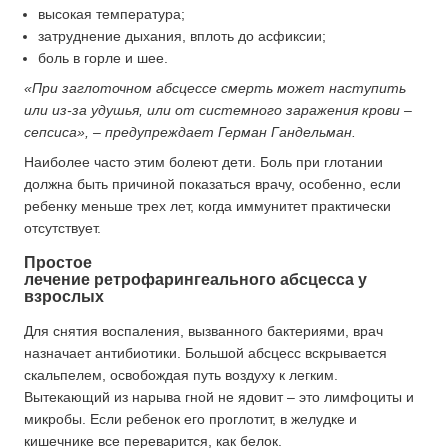
высокая температура;
затруднение дыхания, вплоть до асфиксии;
боль в горле и шее.
«При заглоточном абсцессе смерть может наступить
или из-за удушья, или от системного заражения крови –
сепсиса», – предупреждает Герман Гандельман.
Наиболее часто этим болеют дети. Боль при глотании
должна быть причиной показаться врачу, особенно, если
ребенку меньше трех лет, когда иммунитет практически
отсутствует.
Простое
лечение ретрофарингеального абсцесса у
взрослых
Для снятия воспаления, вызванного бактериями, врач
назначает антибиотики. Большой абсцесс вскрывается
скальпелем, освобождая путь воздуху к легким.
Вытекающий из нарыва гной не ядовит – это лимфоциты и
микробы. Если ребенок его проглотит, в желудке и
кишечнике все переварится, как белок.