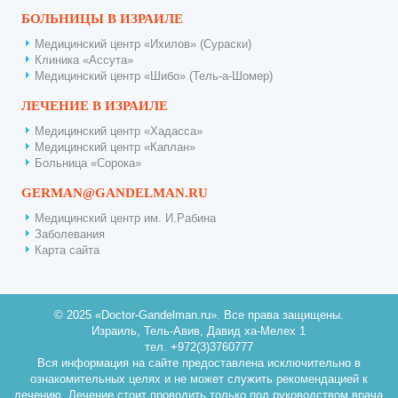
БОЛЬНИЦЫ В ИЗРАИЛЕ
Медицинский центр «Ихилов» (Сураски)
Клиника «Ассута»
Медицинский центр «Шибо» (Тель-а-Шомер)
ЛЕЧЕНИЕ В ИЗРАИЛЕ
Медицинский центр «Хадасса»
Медицинский центр «Каплан»
Больница «Сорока»
GERMAN@GANDELMAN.RU
Медицинский центр им. И.Рабина
Заболевания
Карта сайта
© 2025 «Doctor-Gandelman.ru». Все права защищены.
Израиль, Тель-Авив, Давид ха-Мелех 1
тел. +972(3)3760777
Вся информация на сайте предоставлена исключительно в
ознакомительных целях и не может служить рекомендацией к
лечению. Лечение стоит проводить только под руководством врача