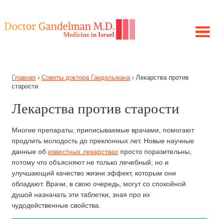
ЛЕЧЕНИЕ В ИЗРАИЛЕ
Главная
›
Советы доктора Гандельмана
›
Лекарства против
МОЯ ИСТОРИЯ
старости
ЦЕЛЬ ПРОЕКТА
Лекарства против старости
ПОЛУЧИТЕ КОНСУЛЬТАЦИЮ
ЗАБОЛЕВАНИЯ
Многие препараты, приписываемые врачами, помогают
СОВЕТЫ ГАНДЕЛЬМАНА
продлить молодость до преклонных лет. Новые научные
данные об
известных лекарствах
просто поразительны,
потому что объясняют не только лечебный, но и
улучшающий качество жизни эффект, которым они
обладают. Врачи, в свою очередь, могут со спокойной
душой назначать эти таблетки, зная про их
чудодейственные свойства.